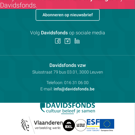
Davidsfonds.
Abonneren op nieuwsbrief
Volg
Davidsfonds
op sociale media
Volg
Volg
Volg
ons
ons
ons
op
op
op
Facebook
Instagram
LinkedIn
Contactpersoon:
Davidsfonds vzw
Adres:
Sluisstraat 79
bus 03.01, 3000
Leuven
Telefoon:
016 31 06 00
E-mail:
info@davidsfonds.be