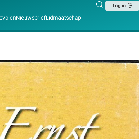
Zoeken
Log in
Sluit
evolen
Nieuwsbrief
Lidmaatschap