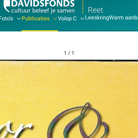
Reet
Leeskring
Warm aanb
Foto's
Publicaties
Volop C
1 / 1