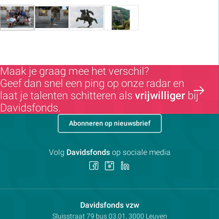
Maak je graag mee het verschil?
Geef dan snel een ping op onze radar en
laat je talenten schitteren als
vrijwilliger
bij
Davidsfonds.
Abonneren op nieuwsbrief
Volg
Davidsfonds
op sociale media
Volg
Volg
Volg
ons
ons
ons
op
op
op
Facebook
Instagram
LinkedIn
Contactpersoon:
Davidsfonds vzw
Adres:
Sluisstraat 79
bus 03.01, 3000
Leuven